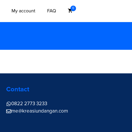
0
My account
FAQ
Contact
0822 2773 3233
me@
kreasiundangan.com