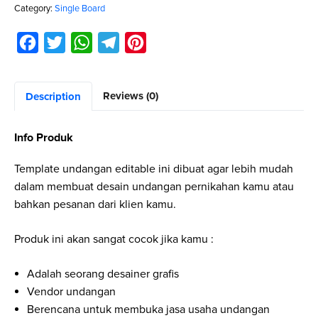
Category:
Single Board
F
T
W
T
P
a
w
h
e
i
c
i
a
l
n
Reviews (0)
Description
e
t
t
e
t
b
t
s
g
e
Info Produk
o
e
A
r
r
Template undangan editable ini dibuat agar lebih mudah
o
r
p
a
e
dalam membuat desain undangan pernikahan kamu atau
k
p
m
s
bahkan pesanan dari klien kamu.
t
Produk ini akan sangat cocok jika kamu :
Adalah seorang desainer grafis
Vendor undangan
Berencana untuk membuka jasa usaha undangan