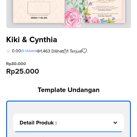
Kiki & Cynthia
0.00
1.463 Dilihat
1 Terjual
(
0
Ulasan)
0
o
Rp
30.000
u
Original
Current
Rp
25.000
t
o
price
price
f
5
was:
is:
Template Undangan
Rp30.000.
Rp25.000.
Detail Produk :