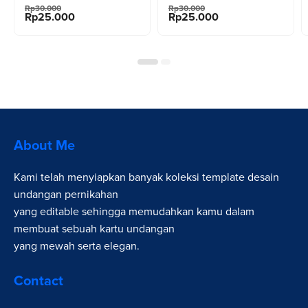
Original
Current
Original
Current
0
0
Rp
30.000
Rp
30.000
price
price
price
price
Rp
25.000
Rp
25.000
o
o
was:
is:
was:
is:
u
u
Rp30.000.
Rp25.000.
Rp30.000.
Rp25.000.
t
t
o
o
f
f
5
5
About Me
Kami telah menyiapkan banyak koleksi template desain
undangan pernikahan
yang editable sehingga memudahkan kamu dalam
membuat sebuah kartu undangan
yang mewah serta elegan.
Contact