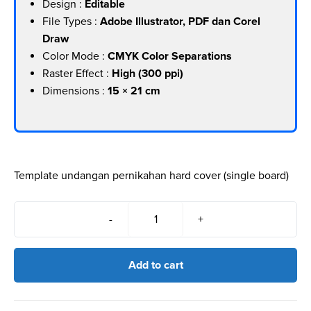
Design :
Editable
File Types :
Adobe Illustrator, PDF dan Corel
Draw
Color Mode :
CMYK Color Separations
Raster Effect :
High (300 ppi)
Dimensions :
15 × 21 cm
Template undangan pernikahan hard cover (single board)
-
+
Kiki
&
Cynthia
Add to cart
quantity