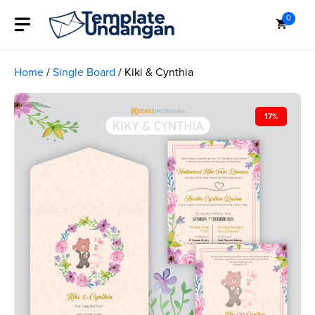
Skip
0
to
content
Home
/
Single Board
/ Kiki & Cynthia
17%